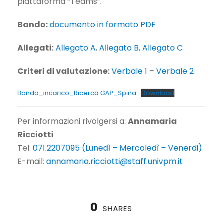
piattaforma “Teams”.
Bando:
documento in formato PDF
Allegati:
Allegato A
,
Allegato B
,
Allegato C
Criteri di valutazione:
Verbale 1
–
Verbale 2
Bando_incarico_Ricerca GAP_Spina
Download
Per informazioni rivolgersi a:
Annamaria
Ricciotti
Tel:
071.2207095 (Lunedì – Mercoledì – Venerdi)
E-mail:
annamaria.ricciotti@staff.univpm.it
0
SHARES