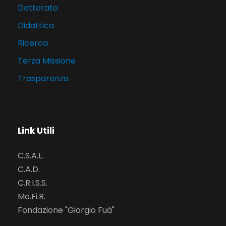
Dottorato
Didattica
Ricerca
Terza Missione
Trasparenza
Link Utili
C.S.A.L.
C.A.D.
C.R.I.S.S.
Mo.Fi.R.
Fondazione "Giorgio Fuà"