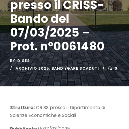
presso il CRISS-
Bando del
07/03/2025 –
Prot. n°0061480
BY
DISES
ARCHIVIO 2025
,
BANDI/GARE SCADUTI
0
Struttura:
CRISS presso il Dipartimento di
Scienze Economiche e Sociali
Pubblicato il:
07/03/2025