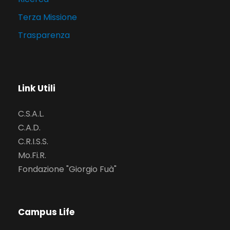
Terza Missione
Trasparenza
Link Utili
C.S.A.L.
C.A.D.
C.R.I.S.S.
Mo.Fi.R.
Fondazione "Giorgio Fuà"
Campus Life