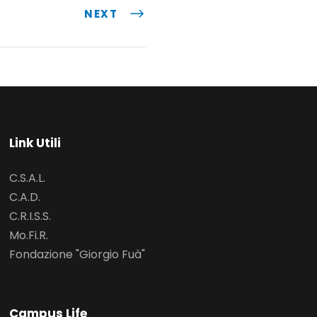
NEXT
Link Utili
C.S.A.L.
C.A.D.
C.R.I.S.S.
Mo.Fi.R.
Fondazione "Giorgio Fuà"
Campus Life