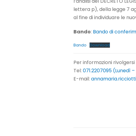
l’analisi del DECRETO LEGIS
lettera p), della legge 7 a
al fine di individuare le n
Bando
:
Bando di conferi
Bando
Download
Per informazioni rivolgersi
Tel:
071.2207095 (Lunedì –
E-mail:
annamaria.ricciott