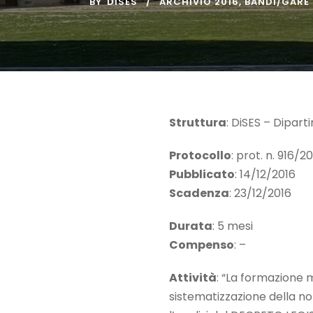
BY
DISES
ARCHIVIO 2016
,
BANDI/GARE
Struttura
: DiSES – Dipar
Protocollo
: prot. n. 916/2
Pubblicato
: 14/12/2016
Scadenza
: 23/12/2016
Durata
: 5 mesi
Compenso
: –
Attività
: “La formazione m
sistematizzazione della no