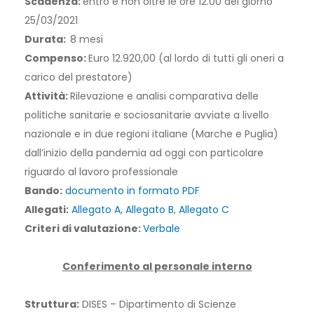
Scadenza:
entro e non oltre le ore 12.00 del giorno
25/03/2021
Durata:
8 mesi
Compenso:
Euro 12.920,00 (al lordo di tutti gli oneri a
carico del prestatore)
Attività:
Rilevazione e analisi comparativa delle
politiche sanitarie e sociosanitarie avviate a livello
nazionale e in due regioni italiane (Marche e Puglia)
dall’inizio della pandemia ad oggi con particolare
riguardo al lavoro professionale
Bando:
documento in formato PDF
Allegati:
Allegato A
,
Allegato B
,
Allegato C
Criteri di valutazione:
Verbale
Conferimento al personale interno
Struttura:
DISES – Dipartimento di Scienze