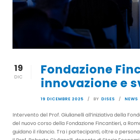
Fondazione Finc
19
DIC
innovazione e s
19 DICEMBRE 2025
BY
DISES
NEWS
Intervento del Prof. Giulianelli all’iniziativa della F
del nuovo corso della Fondazione Fincantieri, a Roma 
guidano il rilancio. Tra i partecipanti, oltre a perso