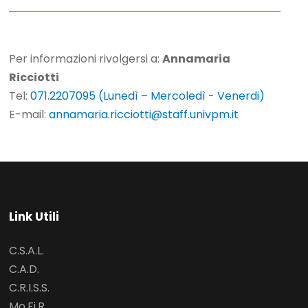
Per informazioni rivolgersi a:
Annamaria
Ricciotti
Tel:
071.2207095 (Lunedì – Mercoledì - Venerdi)
E-mail:
annamaria.ricciotti@staff.univpm.it
Link Utili
C.S.A.L.
C.A.D.
C.R.I.S.S.
Mo.Fi.R.