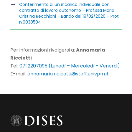
Conferimento di un incarico individuale con
contratto di lavoro autonomo – Prof.ssa Maria
Cristina Recchioni – Bando del 19/02/2026 – Prot.
n.0038504
Per informazioni rivolgersi a:
Annamaria
Ricciotti
Tel:
071.2207095 (Lunedì – Mercoledì - Venerdi)
E-mail:
annamaria.ricciotti@staff.univpm.it