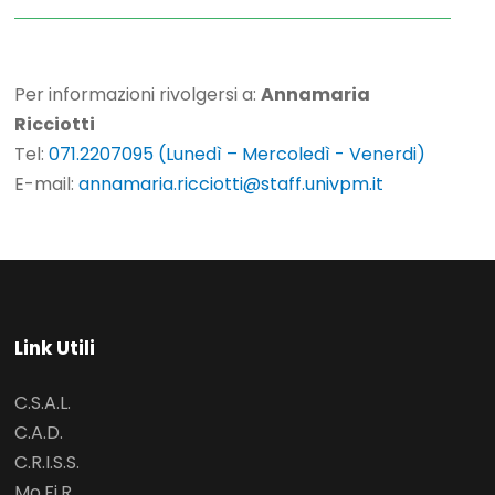
Per informazioni rivolgersi a:
Annamaria
Ricciotti
Tel:
071.2207095 (Lunedì – Mercoledì - Venerdi)
E-mail:
annamaria.ricciotti@staff.univpm.it
Link Utili
C.S.A.L.
C.A.D.
C.R.I.S.S.
Mo.Fi.R.