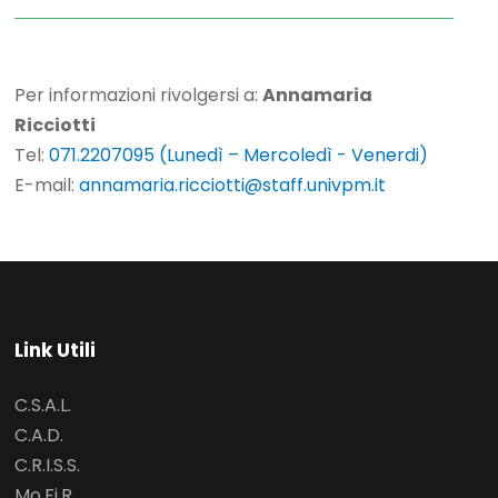
Per informazioni rivolgersi a:
Annamaria
Ricciotti
Tel:
071.2207095 (Lunedì – Mercoledì - Venerdi)
E-mail:
annamaria.ricciotti@staff.univpm.it
Link Utili
C.S.A.L.
C.A.D.
C.R.I.S.S.
Mo.Fi.R.