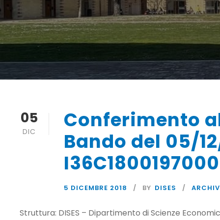
Conferimento al
05
DIC
Bando del 05/12
I36C180019700
5 DICEMBRE 2018
BY
DISES
ARCHIV
Struttura: DISES – Dipartimento di Scienze Economich