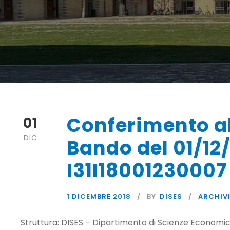
Conferimento al
01
DIC
Bando del 01/12
I31I18001230007
1 DICEMBRE 2018
BY
DISES
ARCHIVI
Struttura: DISES – Dipartimento di Scienze Economiche