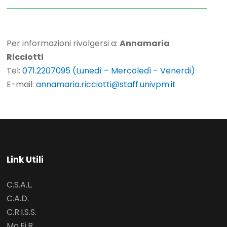
Per informazioni rivolgersi a:
Annamaria
Ricciotti
Tel:
071.2207095 (Lunedì – Mercoledì - Venerdi)
E-mail:
annamaria.ricciotti@staff.univpm.it
Link Utili
C.S.A.L.
C.A.D.
C.R.I.S.S.
Mo.Fi.R.