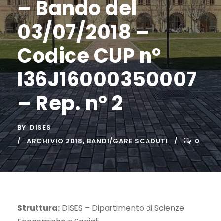
– Bando del
03/07/2018 –
Codice CUP n°
I36J16000350007
– Rep. n° 2
BY
DISES
ARCHIVIO 2018
,
BANDI/GARE SCADUTI
0
Struttura:
DISES – Dipartimento di Scienze