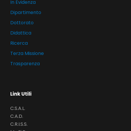
In Evidenza
Dipartimento
Dottorato
Didattica
Ricerca
Terza Missione
Trasparenza
Link Utili
C.S.A.L.
C.A.D.
C.R.I.S.S.