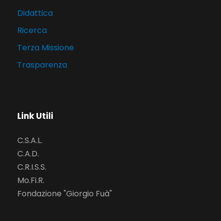
Didattica
Ricerca
Terza Missione
Trasparenza
Link Utili
C.S.A.L.
C.A.D.
C.R.I.S.S.
Mo.Fi.R.
Fondazione "Giorgio Fuà"