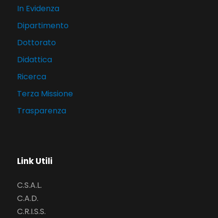
In Evidenza
Dipartimento
Dottorato
Didattica
Ricerca
Terza Missione
Trasparenza
Link Utili
C.S.A.L.
C.A.D.
C.R.I.S.S.