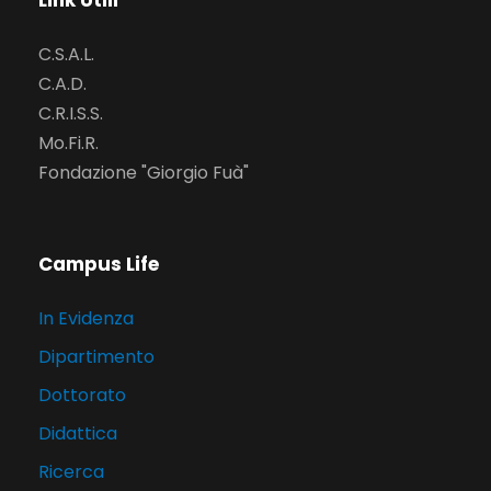
Link Utili
C.S.A.L.
C.A.D.
C.R.I.S.S.
Mo.Fi.R.
Fondazione "Giorgio Fuà"
Campus Life
In Evidenza
Dipartimento
Dottorato
Didattica
Ricerca