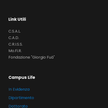
Link Utili
C.S.A.L.
C.A.D.
C.R.I.S.S.
Mo.Fi.R.
Fondazione "Giorgio Fuà"
Campus Life
In Evidenza
Dipartimento
Dottorato