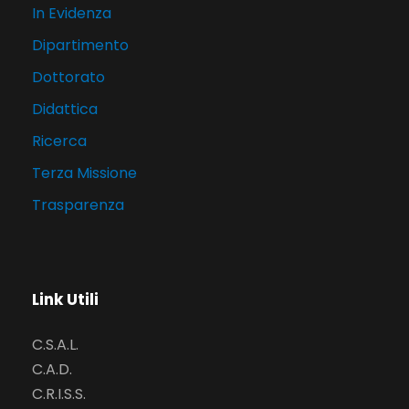
In Evidenza
Dipartimento
Dottorato
Didattica
Ricerca
Terza Missione
Trasparenza
Link Utili
C.S.A.L.
C.A.D.
C.R.I.S.S.