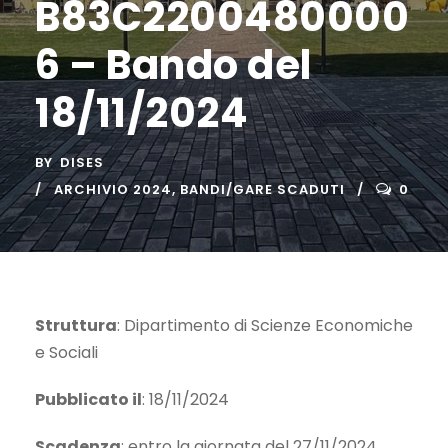
B83C2200480000
6 – Bando del
18/11/2024
BY
DISES
ARCHIVIO 2024
,
BANDI/GARE SCADUTI
0
Struttura
: Dipartimento di Scienze Economiche
e Sociali
Pubblicato il
: 18/11/2024
Scadenza
: entro la giornata del 27/11/2024