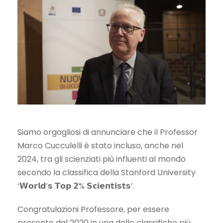
Siamo orgogliosi di annunciare che il Professor
Marco Cucculelli è stato incluso, anche nel
2024, tra gli scienziati più influenti al mondo
secondo la classifica della Stanford University
‘𝗪𝗼𝗿𝗹𝗱’𝘀 𝗧𝗼𝗽 𝟮% 𝗦𝗰𝗶𝗲𝗻𝘁𝗶𝘀𝘁𝘀’.
Congratulazioni Professore, per essere
presente dal 2020 in una delle classifiche più