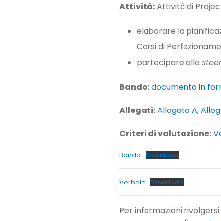
Attività:
Attività di Proje
elaborare la pianifica
Corsi di Perfezioname
partecipare allo
stee
Bando:
documento in fo
Allegati:
Allegato A
,
Alleg
Criteri di valutazione:
V
Bando
Download
Verbale
Download
Per informazioni rivolgersi