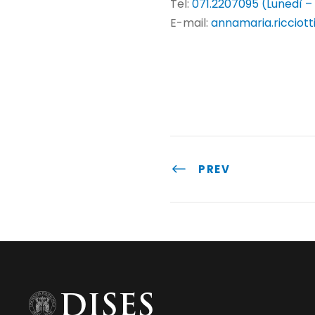
Tel:
071.2207095 (Lunedì –
E-mail:
annamaria.ricciott
PREV