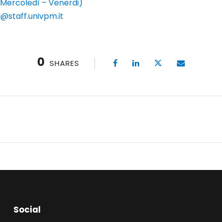
 Mercoledì – Venerdi)
i@staff.univpm.it
0
SHARES
Social