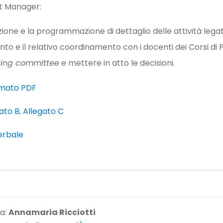
ct Manager:
zione e la programmazione di dettaglio delle attività legat
nto e il relativo coordinamento con i docenti dei Corsi di
ring committee
e mettere in atto le decisioni.
rmato PDF
ato B
,
Allegato C
erbale
 a:
Annamaria Ricciotti