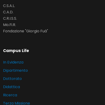
C.S.A.L.
C.A.D.
C.R.I.S.S.
Mo.Fi.R.
Fondazione "Giorgio Fuà"
Campus Life
In Evidenza
Dipartimento
Dottorato
Didattica
Ricerca
Terza Missione