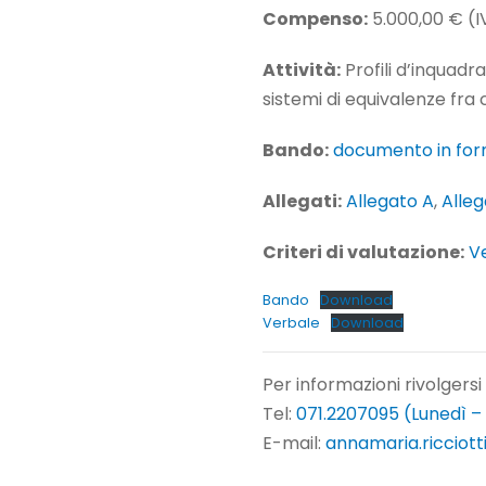
Compenso:
5.000,00 € (
Attività:
Profili d’inquadra
sistemi di equivalenze fra c
Bando:
documento in fo
Allegati:
Allegato A
,
Alleg
Criteri di valutazione:
V
Bando
Download
Verbale
Download
Per informazioni rivolgersi
Tel:
071.2207095 (Lunedì –
E-mail:
annamaria.ricciott