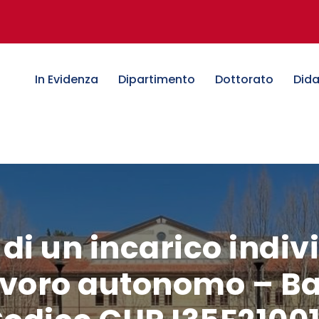
In Evidenza
Dipartimento
Dottorato
Dida
di un incarico indiv
lavoro autonomo – B