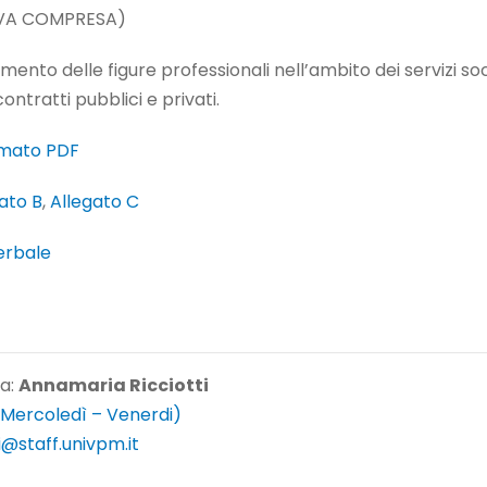
IVA COMPRESA)
mento delle figure professionali nell’ambito dei servizi social
ontratti pubblici e privati.
rmato PDF
ato B
,
Allegato C
erbale
 a:
Annamaria Ricciotti
 Mercoledì – Venerdi)
i@staff.univpm.it