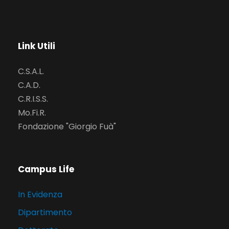
Link Utili
C.S.A.L.
C.A.D.
C.R.I.S.S.
Mo.Fi.R.
Fondazione "Giorgio Fuà"
Campus Life
In Evidenza
Dipartimento