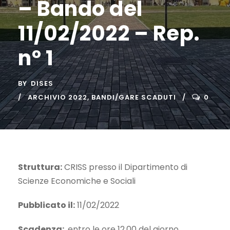
– Bando del
11/02/2022 – Rep.
n° 1
BY
DISES
ARCHIVIO 2022
,
BANDI/GARE SCADUTI
0
Struttura:
CRISS presso il Dipartimento di
Scienze Economiche e Sociali
Pubblicato il:
11/02/2022
Scadenza:
entro le ore 12.00 del giorno