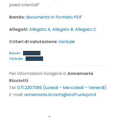
paesi orientali”
Bando:
documento in
formato PDF
Allegati:
Allegato A
,
Allegato B
,
Allegato C
Criteri di valutazione:
Verbale
Bando
Download
Verbale
Download
Per informazioni rivolgersi a:
Annamaria
Ricciotti
Tel:
071.2207095 (Lunedì – Mercoledì – Venerdi)
E-mail:
annamaria.ricciotti@staff.univpm.it