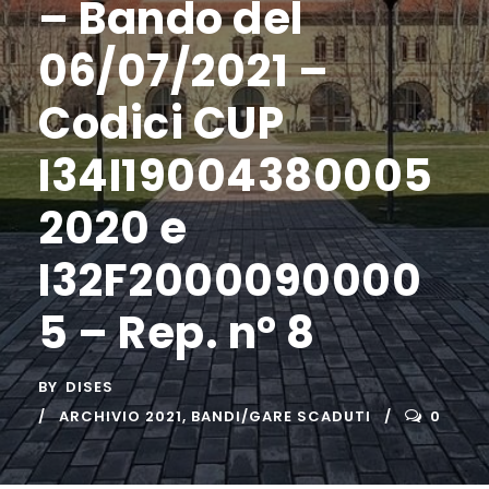
– Bando del
06/07/2021 –
Codici CUP
I34I19004380005
2020 e
I32F2000090000
5 – Rep. n° 8
BY
DISES
ARCHIVIO 2021
,
BANDI/GARE SCADUTI
0