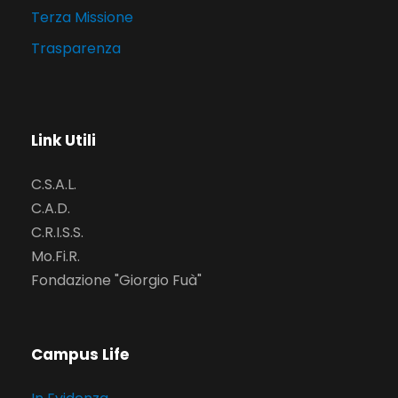
Terza Missione
Trasparenza
Link Utili
C.S.A.L.
C.A.D.
C.R.I.S.S.
Mo.Fi.R.
Fondazione "Giorgio Fuà"
Campus Life