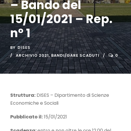
– Bando del
15/01/2021 – Rep.
n° 1
BY
DISES
ARCHIVIO 2021
,
BANDI/GARE SCADUTI
0
Struttura:
DISES – Dipartimento di Scienze
Economiche e Sociali
Pubblicato il:
15/01/2021
Scadenza:
entro e non oltre le ore 12.00 del