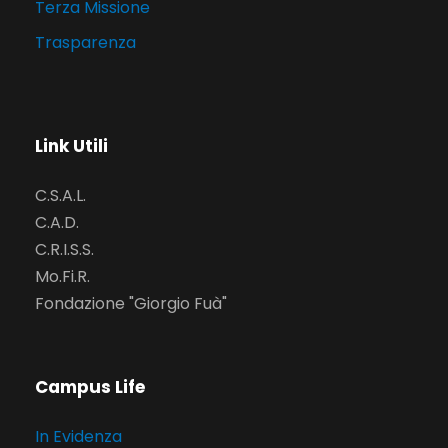
Terza Missione
Trasparenza
Link Utili
C.S.A.L.
C.A.D.
C.R.I.S.S.
Mo.Fi.R.
Fondazione "Giorgio Fuà"
Campus Life
In Evidenza