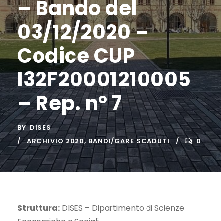
– Bando del
03/12/2020 –
Codice CUP
I32F20001210005
– Rep. n° 7
BY
DISES
ARCHIVIO 2020
,
BANDI/GARE SCADUTI
0
Struttura:
DISES – Dipartimento di Scienze