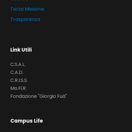
Terza Missione
Trasparenza
Link Utili
C.S.A.L.
C.A.D.
C.R.I.S.S.
Mo.Fi.R.
Fondazione "Giorgio Fuà"
Campus Life