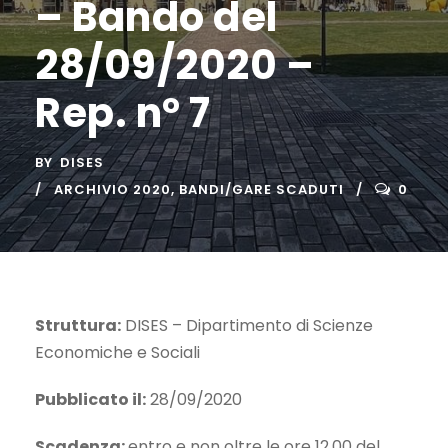
– Bando del
28/09/2020 –
Rep. n° 7
BY
DISES
ARCHIVIO 2020
,
BANDI/GARE SCADUTI
0
Struttura:
DISES – Dipartimento di Scienze
Economiche e Sociali
Pubblicato il:
28/09/2020
Scadenza:
entro e non oltre le ore 12.00 del