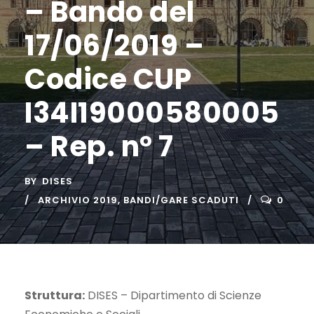
– Bando del
17/06/2019 –
Codice CUP
I34I19000580005
– Rep. n° 7
BY
DISES
ARCHIVIO 2019
,
BANDI/GARE SCADUTI
0
Struttura:
DISES – Dipartimento di Scienze