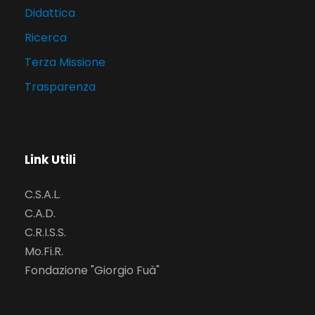
Didattica
Ricerca
Terza Missione
Trasparenza
Link Utili
C.S.A.L.
C.A.D.
C.R.I.S.S.
Mo.Fi.R.
Fondazione "Giorgio Fuà"