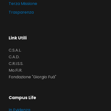
Terza Missione
Trasparenza
Link Utili
C.S.A.L.
C.A.D.
C.R.I.S.S.
Mo.Fi.R.
Fondazione "Giorgio Fuà"
Campus Life
In Evidenza