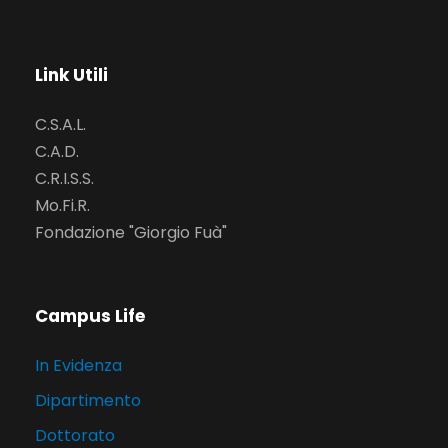
Link Utili
C.S.A.L.
C.A.D.
C.R.I.S.S.
Mo.Fi.R.
Fondazione "Giorgio Fuà"
Campus Life
In Evidenza
Dipartimento
Dottorato