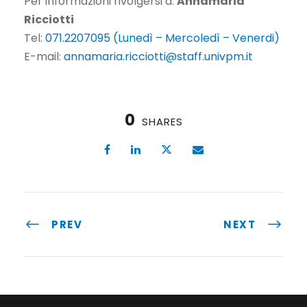
Per informazioni rivolgersi a:
Annamaria
Ricciotti
Tel:
071.2207095 (Lunedì – Mercoledì – Venerdi)
E-mail:
annamaria.ricciotti@staff.univpm.it
0
SHARES
PREV
NEXT