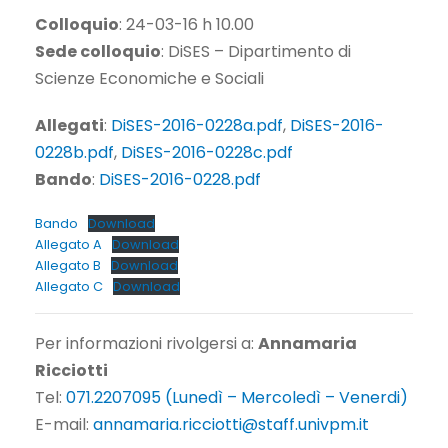
Colloquio
: 24-03-16 h 10.00
Sede colloquio
: DiSES – Dipartimento di
Scienze Economiche e Sociali
Allegati
:
DiSES-2016-0228a.pdf
,
DiSES-2016-
0228b.pdf
,
DiSES-2016-0228c.pdf
Bando
:
DiSES-2016-0228.pdf
Bando
Download
Allegato A
Download
Allegato B
Download
Allegato C
Download
Per informazioni rivolgersi a:
Annamaria
Ricciotti
Tel:
071.2207095 (Lunedì – Mercoledì – Venerdi)
E-mail:
annamaria.ricciotti@staff.univpm.it