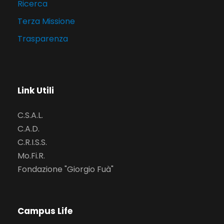
Ricerca
Terza Missione
Trasparenza
Link Utili
C.S.A.L.
C.A.D.
C.R.I.S.S.
Mo.Fi.R.
Fondazione "Giorgio Fuà"
Campus Life