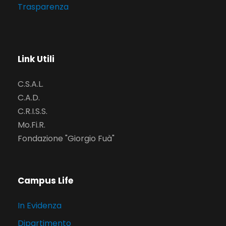
Trasparenza
Link Utili
C.S.A.L.
C.A.D.
C.R.I.S.S.
Mo.Fi.R.
Fondazione "Giorgio Fuà"
Campus Life
In Evidenza
Dipartimento