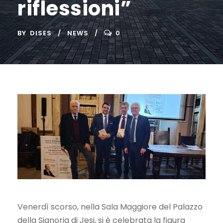
riflessioni”
BY
DISES
NEWS
0
Venerdì scorso, nella Sala Maggiore del Palazzo
della Signoria di Jesi, si è celebrata la figura